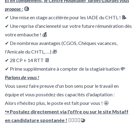
Et en complément, le Centre Hospitalier Tarbes-Lourdes vous
propose :
🧐
✔ Une mise en stage accélérée pour les IADE du CHTL !
📝
✔ Une reprise d'ancienneté sur votre future rémunération dès
votre embauche !
💰
✔ De nombreux avantages (CGOS, Chèques vacances,
l'Amicale du CHTL, …) 🎁
✔ 28 CP + 14 RTT 📆
✔ Prime supplémentaire à compter de la stagiairisation 💸
Parlons de vous !
Vous savez faire preuve d'un bon sens pour le travail en
équipe et vous possédez des capacités d'adaptation :
Alors n'hésitez plus, le poste est fait pour vous ! 🤩
↪ Postulez directement via l'offre ou sur le site Mstaff
en candidature spontanée !
🙋‍♀️🙋‍♂️🤝